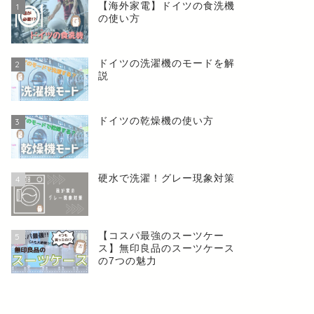
【海外家電】ドイツの食洗機
1
の使い方
ドイツの洗濯機のモードを解
2
説
ドイツの乾燥機の使い方
3
硬水で洗濯！グレー現象対策
4
【コスパ最強のスーツケー
5
ス】無印良品のスーツケース
の7つの魅力