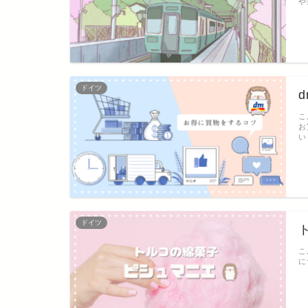
や
ドイツ
こ
お
い
ドイツ
こ
に