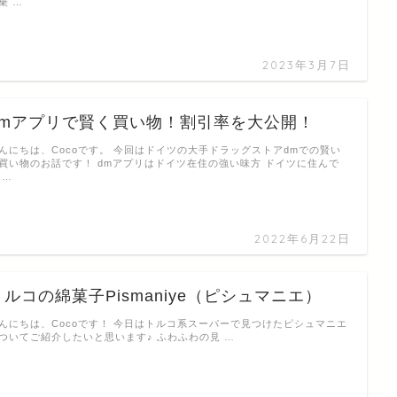
乗 …
2023年3月7日
dmアプリで賢く買い物！割引率を大公開！
んにちは、Cocoです。 今回はドイツの大手ドラッグストアdmでの賢い
買い物のお話です！ dmアプリはドイツ在住の強い味方 ドイツに住んで
 …
2022年6月22日
トルコの綿菓子Pismaniye（ピシュマニエ）
んにちは、Cocoです！ 今日はトルコ系スーパーで見つけたピシュマニエ
ついてご紹介したいと思います♪ ふわふわの見 …