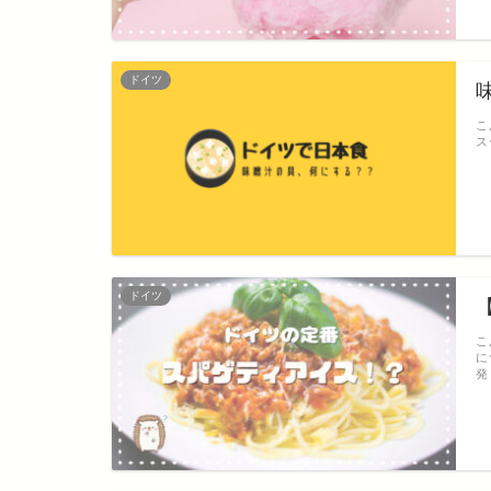
ドイツ
こ
ス
ドイツ
こ
に
発