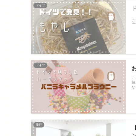
ドイツ
こ
は
ドイツ
こ
個
な
旅行