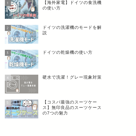
【海外家電】ドイツの食洗機
1
の使い方
ドイツの洗濯機のモードを解
2
説
ドイツの乾燥機の使い方
3
硬水で洗濯！グレー現象対策
4
【コスパ最強のスーツケー
5
ス】無印良品のスーツケース
の7つの魅力