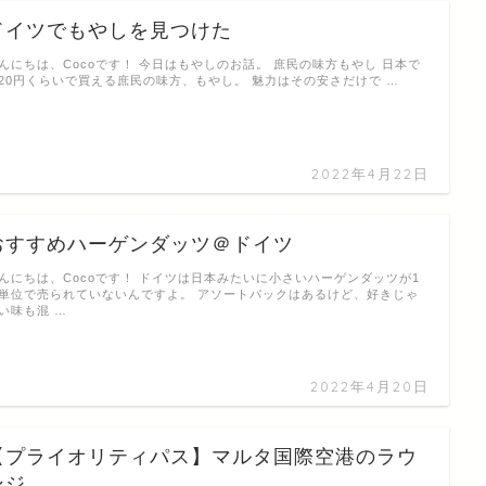
ドイツでもやしを見つけた
んにちは、Cocoです！ 今日はもやしのお話。 庶民の味方もやし 日本で
20円くらいで買える庶民の味方、もやし。 魅力はその安さだけで …
2022年4月22日
おすすめハーゲンダッツ＠ドイツ
んにちは、Cocoです！ ドイツは日本みたいに小さいハーゲンダッツが1
単位で売られていないんですよ。 アソートパックはあるけど、好きじゃ
い味も混 …
2022年4月20日
【プライオリティパス】マルタ国際空港のラウ
ンジ